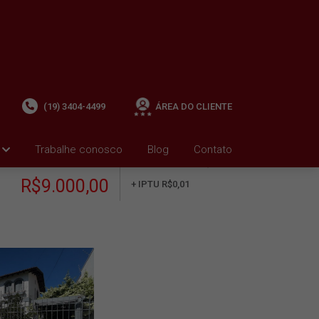
(19) 3404-4499
ÁREA DO CLIENTE
Trabalhe conosco
Blog
Contato
ALUGUEL
+ Condomínio R$0,00
i
R$9.000,00
+ IPTU R$0,01