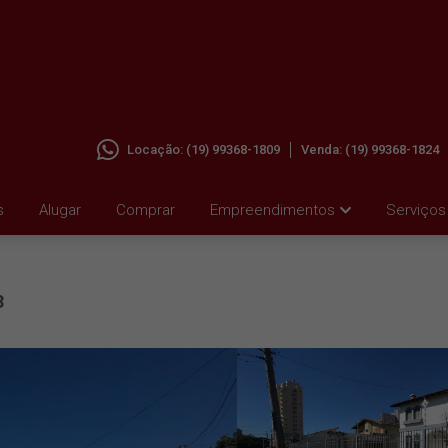
Locação:
(19) 99368-1809
Venda:
(19) 99368-1824
 VILA
s
Alugar
Comprar
Empreendimentos
Serviços
3