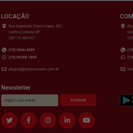
LOCAÇÃO
COM
Rua Deputado Otávio Lopes, 427
Rua
Centro | Limeira SP
Cen
CEP: 13.480-021
CEP
(19) 3404-4499
(1
(19) 99368-1809
(1
aluguel@sassiimoveis.com.br
ve
Newsletter