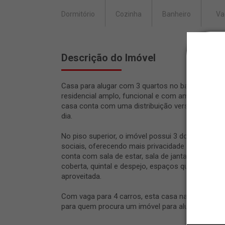
Dormitório
Cozinha
Banheiro
Va
Descrição do Imóvel
Casa para alugar com 3 quartos no bairro Vila Pa
residencial amplo, funcional e com ambientes bem
casa conta com uma distribuição versátil, favore
dia.
No piso superior, o imóvel possui 3 dormitórios,
sociais, oferecendo mais privacidade e comodida
conta com sala de estar, sala de jantar, cozinha, 
coberta, quintal e despejo, espaços que contrib
aproveitada.
Com vaga para 4 carros, esta casa na Vila Paraís
para quem procura um imóvel para alugar em Lime