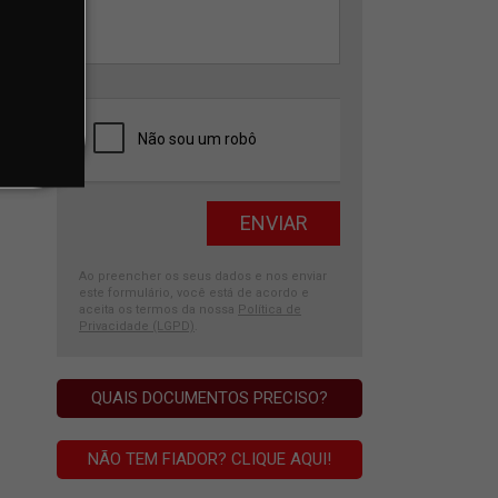
Ao preencher os seus dados e nos enviar
este formulário, você está de acordo e
aceita os termos da nossa
Política de
Privacidade (LGPD)
.
QUAIS DOCUMENTOS PRECISO?
NÃO TEM FIADOR? CLIQUE AQUI!