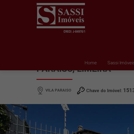
CASA PARA ALUGAR EM
Home
Sassi Imóvei
PARAISO, LIMEIRA
151
VILA PARAISO
Chave do Imóvel: