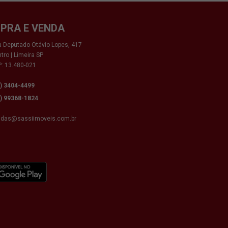
PRA E VENDA
 Deputado Otávio Lopes, 417
tro | Limeira SP
: 13.480-021
9) 3404-4499
9) 99368-1824
ndas@sassiimoveis.com.br