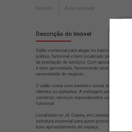
Banheiro
Área construída
Descrição do Imóvel
Salão comercial para alugar no bairro Jd. Caieir
prático, funcional e bem localizado para desenvol
de prestação de serviços. Com aproximadamente
e bem aproveitada, favorecendo uma rotina orga
necessidade do negócio.
O salão conta com banheiro social, trazendo mai
clientes ou visitantes. A metragem permite o uso
comércio, serviços especializados ou outras ati
funcional.
Localizado no Jd. Caieira, em Limeira, este salão
estrutura essencial para quem procura um imóvel
bom aproveitamento do espaço.