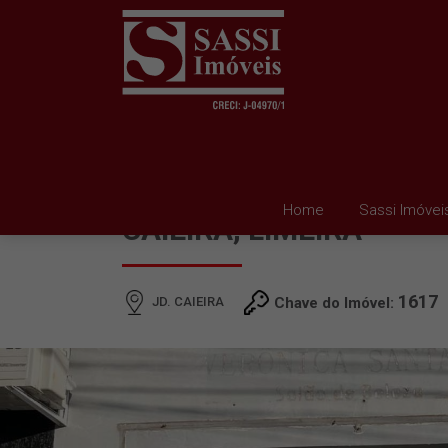
SALÃO PARA ALUGAR E
Home
Sassi Imóvei
CAIEIRA, LIMEIRA
1617
JD. CAIEIRA
Chave do Imóvel: