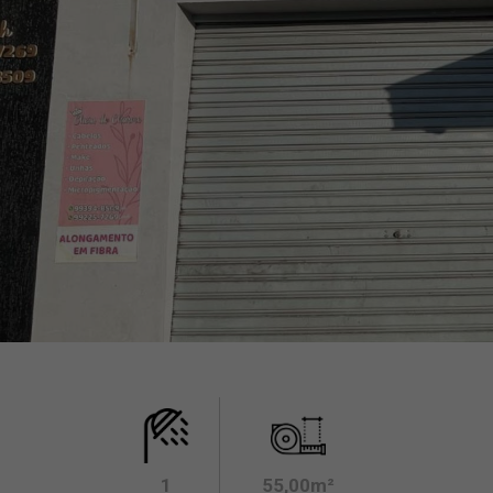
1
55,00m²