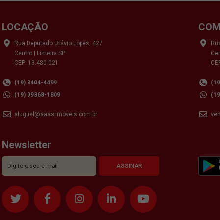
LOCAÇÃO
COM
Rua Deputado Otávio Lopes, 427
Rua
Centro | Limeira SP
Cen
CEP: 13.480-021
CEP
(19) 3404-4499
(1
(19) 99368-1809
(1
aluguel@sassiimoveis.com.br
ve
Newsletter