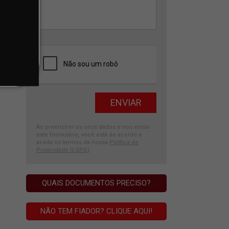
Ao preencher os seus dados e nos enviar
este formulário, você está de acordo e
aceita os termos da nossa
Política de
Privacidade (LGPD)
.
QUAIS DOCUMENTOS PRECISO?
NÃO TEM FIADOR? CLIQUE AQUI!