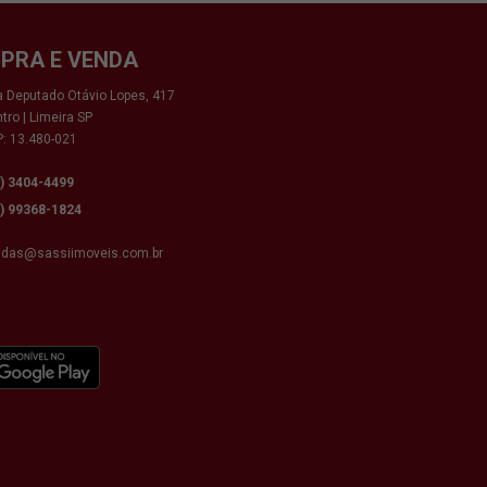
PRA E VENDA
 Deputado Otávio Lopes, 417
tro | Limeira SP
: 13.480-021
9) 3404-4499
9) 99368-1824
ndas@sassiimoveis.com.br