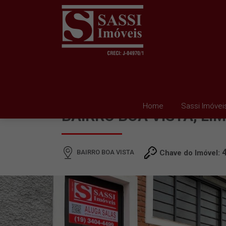
SALA PARA ALUGAR E
Home
Sassi Imóvei
BAIRRO BOA VISTA, LI
BAIRRO BOA VISTA
Chave do Imóvel: