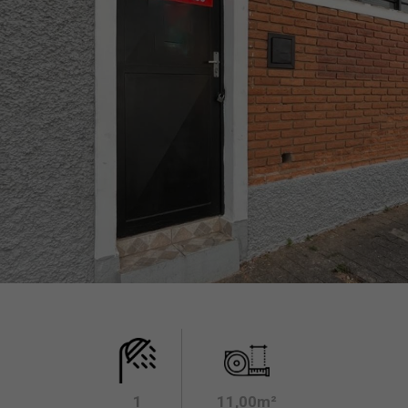
1
11,00m²