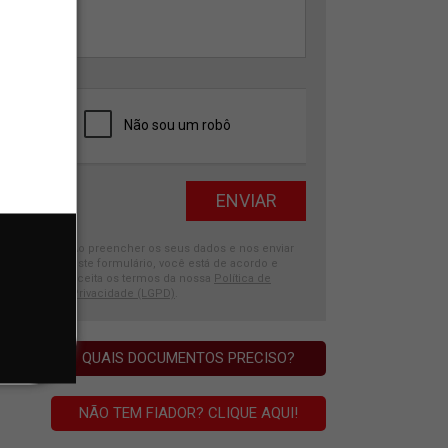
Ao preencher os seus dados e nos enviar
este formulário, você está de acordo e
aceita os termos da nossa
Política de
Privacidade (LGPD)
.
QUAIS DOCUMENTOS PRECISO?
NÃO TEM FIADOR? CLIQUE AQUI!