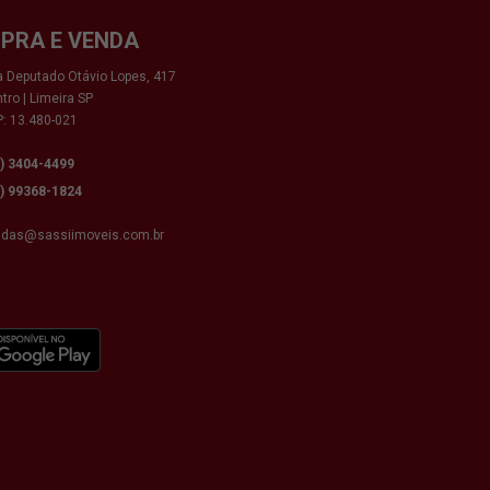
PRA E VENDA
 Deputado Otávio Lopes, 417
tro | Limeira SP
: 13.480-021
9) 3404-4499
9) 99368-1824
ndas@sassiimoveis.com.br