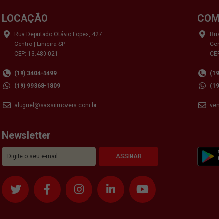
LOCAÇÃO
COM
Rua Deputado Otávio Lopes, 427
Rua
Centro | Limeira SP
Cen
CEP: 13.480-021
CEP
(19) 3404-4499
(1
(19) 99368-1809
(1
aluguel@sassiimoveis.com.br
ve
Newsletter