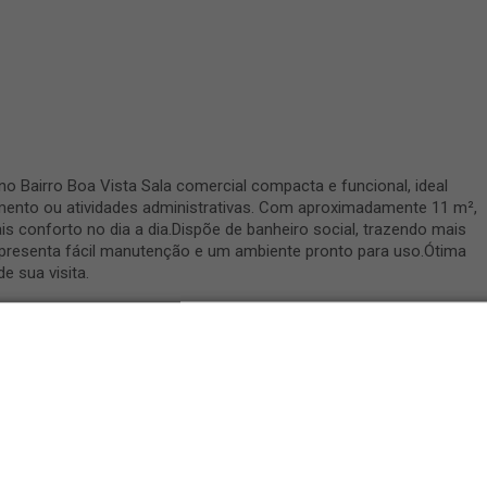
o Bairro Boa Vista Sala comercial compacta e funcional, ideal
ento ou atividades administrativas. Com aproximadamente 11 m²,
s conforto no dia a dia.Dispõe de banheiro social, trazendo mais
presenta fácil manutenção e um ambiente pronto para uso.Ótima
e sua visita.