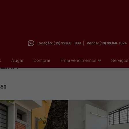
Locação:
(19) 99368-1809
Venda:
(19) 99368-1824
M
s
Alugar
Comprar
Empreendimentos
Serviços
MEIRA
450