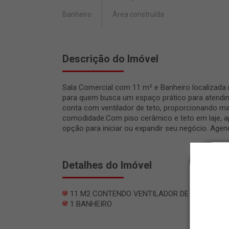
Banheiro
Área construída
Descrição do Imóvel
Sala Comercial com 11 m² e Banheiro localizada n
para quem busca um espaço prático para atendim
conta com ventilador de teto, proporcionando mai
comodidade.Com piso cerâmico e teto em laje, a
opção para iniciar ou expandir seu negócio. Agend
Detalhes do Imóvel
11 M2 CONTENDO VENTILADOR DE TETO
1 BANHEIRO