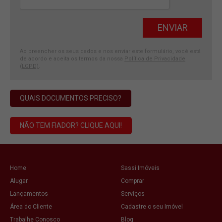
Ao preencher os seus dados e nos enviar este formulário, você está
de acordo e aceita os termos da nossa
Política de Privacidade
(LGPD)
.
QUAIS DOCUMENTOS PRECISO?
NÃO TEM FIADOR? CLIQUE AQUI!
Home
Sassi Imóveis
Alugar
Comprar
Lançamentos
Serviços
Área do Cliente
Cadastre o seu Imóvel
Trabalhe Conosco
Blog