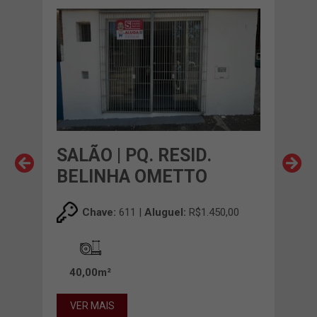
SALÃO | PQ. RESID.
SAL
BELINHA OMETTO
BE
,00
Chave:
611 |
Aluguel:
R$1.450,00
40,00m²
45
VER MAIS
VE