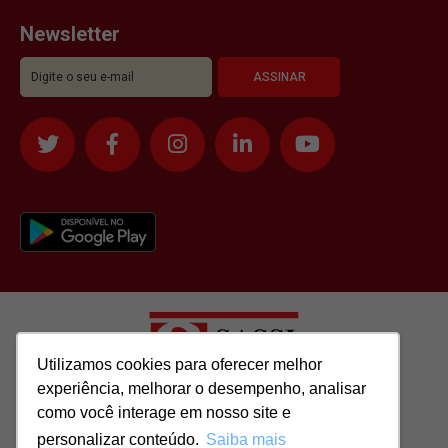
Newsletter
Utilizamos cookies para oferecer melhor
Utilizamos cookies para oferecer melhor
experiência, melhorar o desempenho, analisar
experiência, melhorar o desempenho, analisar
como você interage em nosso site e
como você interage em nosso site e
Todos os direitos reservados para: SASSI IMÓVEIS LTDA | CNPJ:
personalizar conteúdo.
personalizar conteúdo.
Saiba mais
Saiba mais
51.417.293/0001-48 | CRECI: J-04970/1