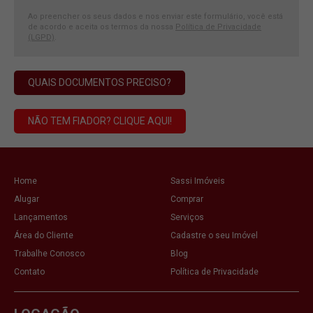
Ao preencher os seus dados e nos enviar este formulário, você está
de acordo e aceita os termos da nossa
Política de Privacidade
(LGPD)
.
QUAIS DOCUMENTOS PRECISO?
NÃO TEM FIADOR? CLIQUE AQUI!
Home
Sassi Imóveis
Alugar
Comprar
Lançamentos
Serviços
Área do Cliente
Cadastre o seu Imóvel
Trabalhe Conosco
Blog
Contato
Política de Privacidade