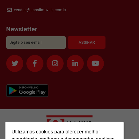
vendas@sassiimoveis.com.br
Newsletter
Utilizamos cookies para oferecer melhor
Utilizamos cookies para oferecer melhor