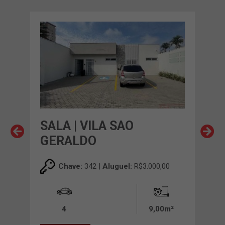
SALA | VILA SAO
SAL
GERALDO
GE
00
Chave:
342 |
Aluguel:
R$3.000,00
0m²
4
9,00m²