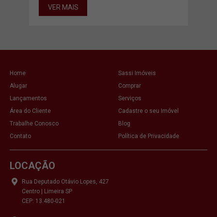
VER MAIS
VE
Home
Sassi Imóveis
Alugar
Comprar
Lançamentos
Serviços
Área do Cliente
Cadastre o seu Imóvel
Trabalhe Conosco
Blog
Contato
Política de Privacidade
LOCAÇÃO
Rua Deputado Otávio Lopes, 427
Centro | Limeira SP
CEP: 13.480-021