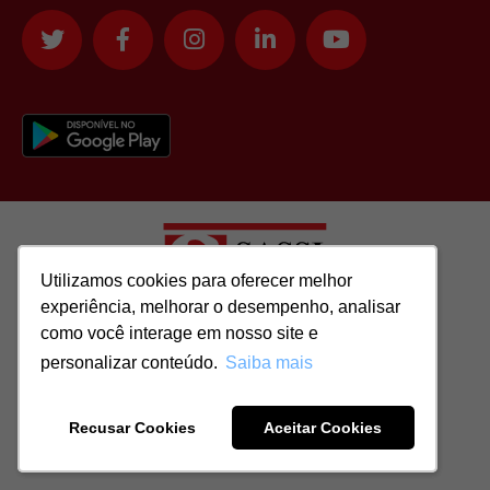
Utilizamos cookies para oferecer melhor
Utilizamos cookies para oferecer melhor
experiência, melhorar o desempenho, analisar
experiência, melhorar o desempenho, analisar
como você interage em nosso site e
como você interage em nosso site e
Todos os direitos reservados para: SASSI IMÓVEIS LTDA | CNPJ:
personalizar conteúdo.
personalizar conteúdo.
Saiba mais
Saiba mais
51.417.293/0001-48 | CRECI: J-04970/1
Recusar Cookies
Recusar Cookies
Aceitar Cookies
Aceitar Cookies