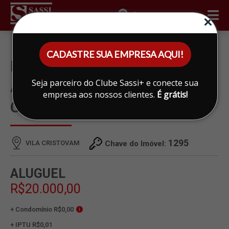
ÁREA DO CLIENTE
CADASTRE SUA EMPRESA AQUI!
BARRACÃO/SALÃO PARA
Seja parceiro do Clube Sassi+ e conecte sua
ALUGAR EM VILA
empresa aos nossos clientes.
É grátis!
CRISTOVAM, LIMEIRA
1295
VILA CRISTOVAM
Chave do Imóvel:
ALUGUEL
R$20.000,00
+ Condomínio R$0,00
i
+ IPTU R$0,01