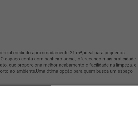
ercial medindo aproximadamente 21 m², ideal para pequenos
. O espaço conta com banheiro social, oferecendo mais praticidade
nato, que proporciona melhor acabamento e facilidade na limpeza, e
conforto ao ambiente.Uma ótima opção para quem busca um espaço