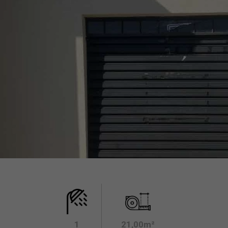
1
21,00m²