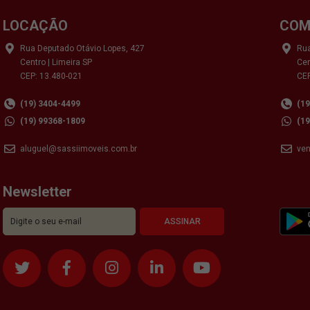
LOCAÇÃO
COM
Rua Deputado Otávio Lopes, 427
Rua
Centro | Limeira SP
Cen
CEP: 13.480-021
CEP
(19) 3404-4499
(1
(19) 99368-1809
(1
aluguel@sassiimoveis.com.br
ve
Newsletter