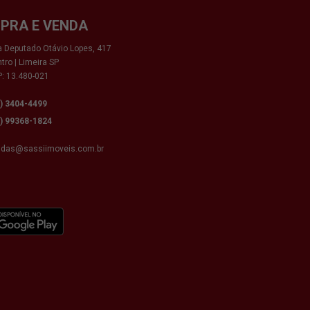
PRA E VENDA
 Deputado Otávio Lopes, 417
tro | Limeira SP
: 13.480-021
9) 3404-4499
9) 99368-1824
ndas@sassiimoveis.com.br