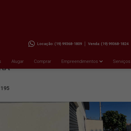
Locação:
(19) 99368-1809
Venda:
(19) 99368-1824
M JD.
s
Alugar
Comprar
Empreendimentos
Serviços
IRA
195
: