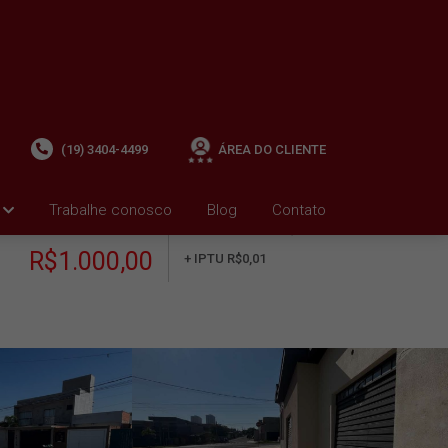
(19) 3404-4499
ÁREA DO CLIENTE
Trabalhe conosco
Blog
Contato
ALUGUEL
+ Condomínio R$0,00
i
R$1.000,00
+ IPTU R$0,01