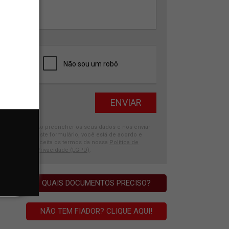
Ao preencher os seus dados e nos enviar
este formulário, você está de acordo e
aceita os termos da nossa
Política de
Privacidade (LGPD)
.
QUAIS DOCUMENTOS PRECISO?
NÃO TEM FIADOR? CLIQUE AQUI!