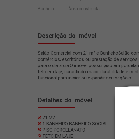
Banheiro
Área construída
Descrição do Imóvel
Salão Comercial com 21 m² e BanheiroSalão com
comércios, escritórios ou prestação de serviços
para o dia a dia.O imóvel possui piso em porcela
teto em laje, garantindo maior durabilidade e 
funcional para iniciar ou expandir seu negócio.
Detalhes do Imóvel
21 M2
1 BANHEIRO BANHEIRO SOCIAL
PISO PORCELANATO
TETO EM LAJE