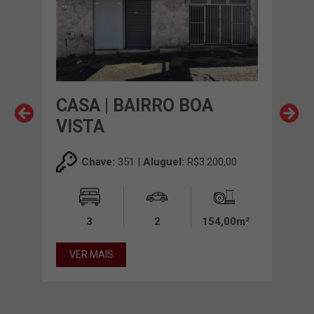
EM 
CASA | BAIRRO BOA
CAS
VISTA
VI
00
Chave:
351 |
Aluguel:
R$3.200,00
3
2
154,00m²
VER MAIS
VE