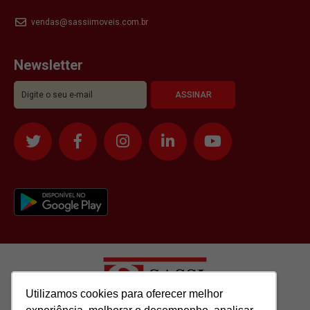
vendas@sassiimoveis.com.br
Newsletter
Utilizamos cookies para oferecer melhor
Utilizamos cookies para oferecer melhor