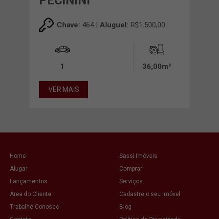
PECININI
PEC
0
Chave:
464 |
Aluguel:
R$1.500,00
1
36,00m²
15
VER MAIS
VE
Home
Sassi Imóveis
Alugar
Comprar
Lançamentos
Serviços
Área do Cliente
Cadastre o seu Imóvel
Trabalhe Conosco
Blog