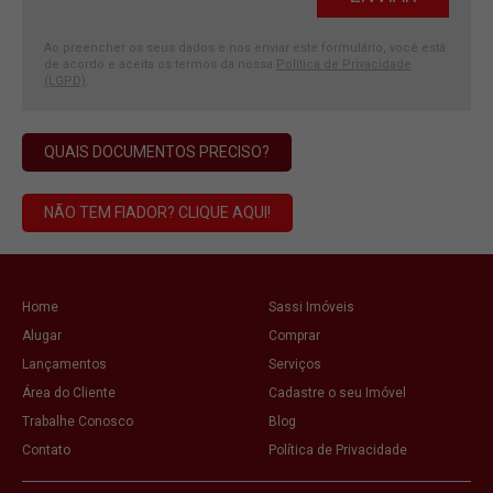
Ao preencher os seus dados e nos enviar este formulário, você está
de acordo e aceita os termos da nossa
Política de Privacidade
(LGPD)
.
QUAIS DOCUMENTOS PRECISO?
NÃO TEM FIADOR? CLIQUE AQUI!
Home
Sassi Imóveis
Alugar
Comprar
Lançamentos
Serviços
Área do Cliente
Cadastre o seu Imóvel
Trabalhe Conosco
Blog
Contato
Política de Privacidade