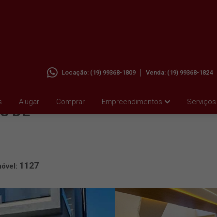
Locação:
(19) 99368-1809
Venda:
(19) 99368-1824
 PARA
s
Alugar
Comprar
Empreendimentos
Serviços
S DE
1127
móvel: