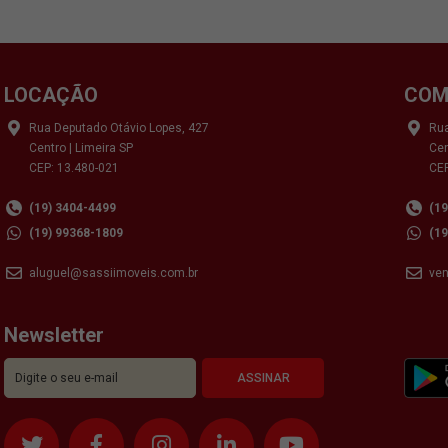
LOCAÇÃO
COM
Rua Deputado Otávio Lopes, 427
Rua
Centro | Limeira SP
Cen
CEP: 13.480-021
CEP
(19) 3404-4499
(1
(19) 99368-1809
(1
aluguel@sassiimoveis.com.br
ve
Newsletter