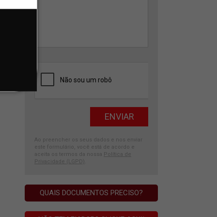
Ao preencher os seus dados e nos enviar
este formulário, você está de acordo e
aceita os termos da nossa
Política de
Privacidade (LGPD)
.
QUAIS DOCUMENTOS PRECISO?