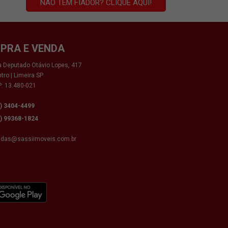
NÃO TEM FIADOR? CLIQUE AQUI!
PRA E VENDA
 Deputado Otávio Lopes, 417
tro | Limeira SP
: 13.480-021
9) 3404-4499
9) 99368-1824
ndas@sassiimoveis.com.br