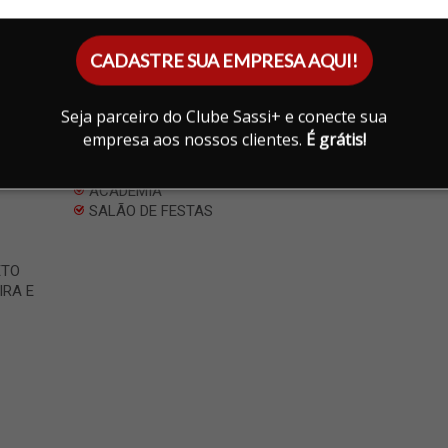
Infraestrutura
CADASTRE SUA EMPRESA AQUI!
QUADRA POLIESPORTIVA
O 03
PISCINA
QUADRA DE TENIS
Seja parceiro do Clube Sassi+ e conecte sua
QUADRA DE VOLEI DE AREIA
empresa aos nossos clientes.
É grátis!
CAMPO DE FUTEBOL
PLAYGROUND
ACADEMIA
SALÃO DE FESTAS
ETO
IRA E