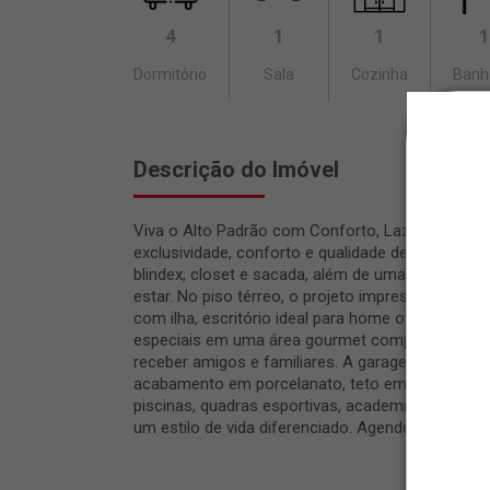
4
1
1
1
Dormitório
Sala
Cozinha
Banh
Descrição do Imóvel
Viva o Alto Padrão com Conforto, Lazer e Sofi
exclusividade, conforto e qualidade de vida em c
blindex, closet e sacada, além de uma aconchegan
estar. No piso térreo, o projeto impressiona com 
com ilha, escritório ideal para home office, desp
especiais em uma área gourmet completa, com pis
receber amigos e familiares. A garagem comport
acabamento em porcelanato, teto em gesso e in
piscinas, quadras esportivas, academia, playgrou
um estilo de vida diferenciado. Agende sua visita