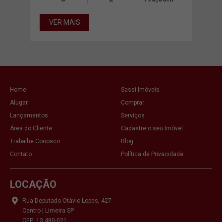
VER MAIS
VE
Home
Sassi Imóveis
Alugar
Comprar
Lançamentos
Serviços
Área do Cliente
Cadastre o seu Imóvel
Trabalhe Conosco
Blog
Contato
Política de Privacidade
LOCAÇÃO
Rua Deputado Otávio Lopes, 427
Centro | Limeira SP
CEP: 13.480-021