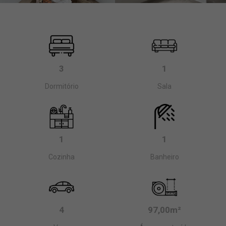
3
1
Dormitório
Sala
1
1
Cozinha
Banheiro
4
97,00m²