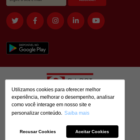
Utilizamos cookies para oferecer melhor
Utilizamos cookies para oferecer melhor
experiência, melhorar o desempenho, analisar
experiência, melhorar o desempenho, analisar
como você interage em nosso site e
como você interage em nosso site e
Todos os direitos reservados para: SASSI IMÓVEIS LTDA | CNPJ:
personalizar conteúdo.
personalizar conteúdo.
Saiba mais
Saiba mais
51.417.293/0001-48 | CRECI: J-04970/1
Recusar Cookies
Recusar Cookies
Aceitar Cookies
Aceitar Cookies