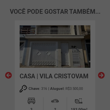
VOCÊ PODE GOSTAR TAMBÉM...
VAM
CASA | VILA CRISTOVAM
CAS
0,00
Chave:
316 |
Aluguel:
R$3.500,00
00m²
3
2
193,00m²