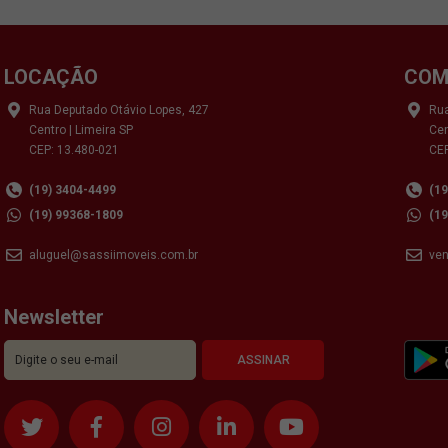
LOCAÇÃO
COM
Rua Deputado Otávio Lopes, 427
Rua
Centro | Limeira SP
Cen
CEP: 13.480-021
CEP
(19) 3404-4499
(1
(19) 99368-1809
(1
aluguel@sassiimoveis.com.br
ve
Newsletter