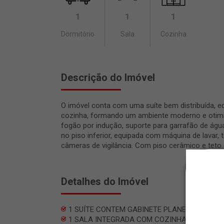
1
1
1
Dormitório
Sala
Cozinha
Descrição do Imóvel
O imóvel conta com uma suíte bem distribuída, eq
cozinha, formando um ambiente moderno e otimiz
fogão por indução, suporte para garrafão de águ
no piso inferior, equipada com máquina de lavar
câmeras de vigilância. Com piso cerâmico e tet
Detalhes do Imóvel
1 SUÍTE CONTEM GABINETE PLANEJADO
1 SALA INTEGRADA COM COZINHA