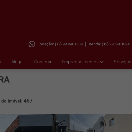
Locação:
(19) 99368-1809
Venda:
(19) 99368-1824
 EM
s
Alugar
Comprar
Empreendimentos
Serviços
IRA
457
 do Imóvel: