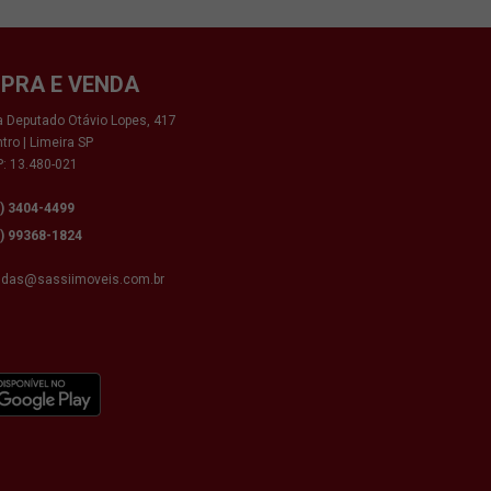
PRA E VENDA
 Deputado Otávio Lopes, 417
tro | Limeira SP
: 13.480-021
9) 3404-4499
9) 99368-1824
ndas@sassiimoveis.com.br