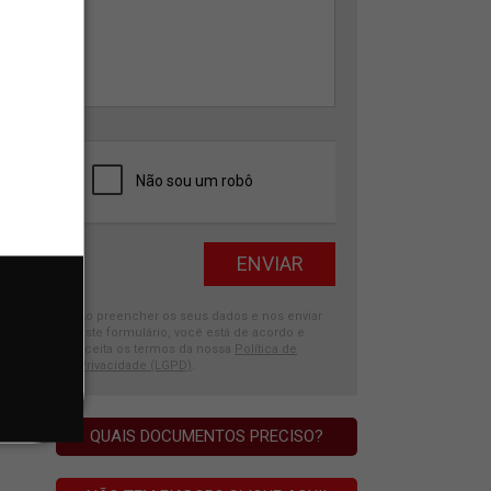
Ao preencher os seus dados e nos enviar
este formulário, você está de acordo e
aceita os termos da nossa
Política de
Privacidade (LGPD)
.
QUAIS DOCUMENTOS PRECISO?