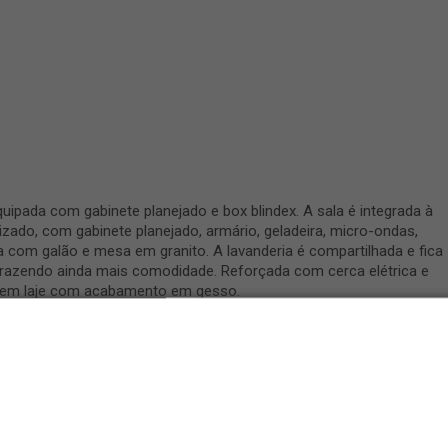
uipada com gabinete planejado e box blindex. A sala é integrada à
ado, com gabinete planejado, armário, geladeira, micro-ondas,
a com galão e mesa em granito. A lavanderia é compartilhada e fica
, trazendo ainda mais comodidade. Reforçada com cerca elétrica e
o em laje com acabamento em gesso.