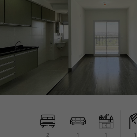
2
1
1
1