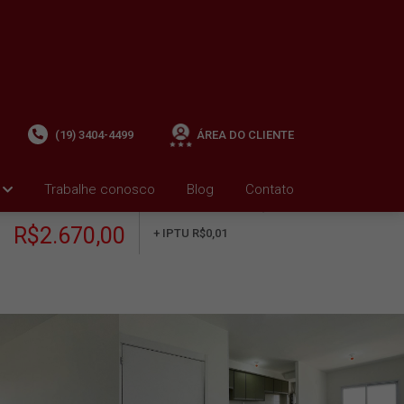
(19) 3404-4499
ÁREA DO CLIENTE
Trabalhe conosco
Blog
Contato
ALUGUEL
+ Condomínio R$555,49
i
R$2.670,00
+ IPTU R$0,01