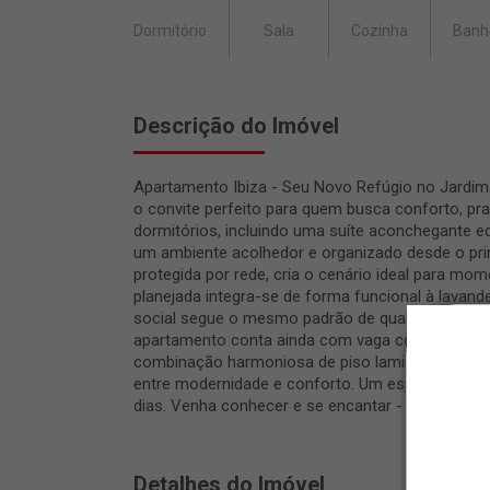
Dormitório
Sala
Cozinha
Banh
Descrição do Imóvel
Apartamento Ibiza - Seu Novo Refúgio no Jardim
o convite perfeito para quem busca conforto, pra
dormitórios, incluindo uma suíte aconchegante e
um ambiente acolhedor e organizado desde o prim
protegida por rede, cria o cenário ideal para mo
planejada integra-se de forma funcional à lavande
social segue o mesmo padrão de qualidade, com a
apartamento conta ainda com vaga coberta par
combinação harmoniosa de piso laminado e cerâmic
entre modernidade e conforto. Um espaço pensa
dias. Venha conhecer e se encantar - sua próxim
Detalhes do Imóvel