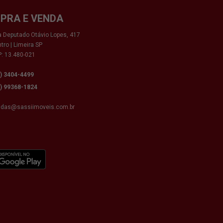
PRA E VENDA
 Deputado Otávio Lopes, 417
tro | Limeira SP
: 13.480-021
9) 3404-4499
9) 99368-1824
ndas@sassiimoveis.com.br