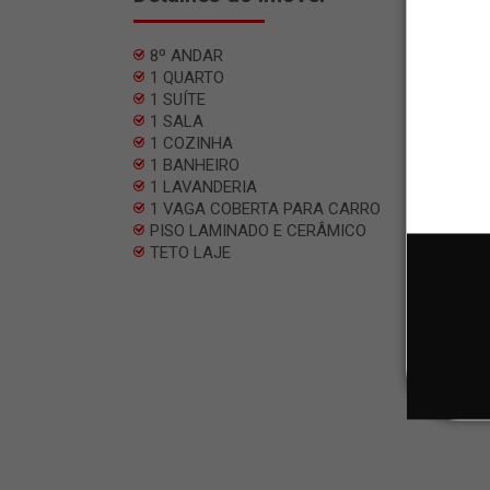
8º ANDAR
1 QUARTO
1 SUÍTE
1 SALA
1 COZINHA
1 BANHEIRO
1 LAVANDERIA
1 VAGA COBERTA PARA CARRO
PISO LAMINADO E CERÂMICO
TETO LAJE