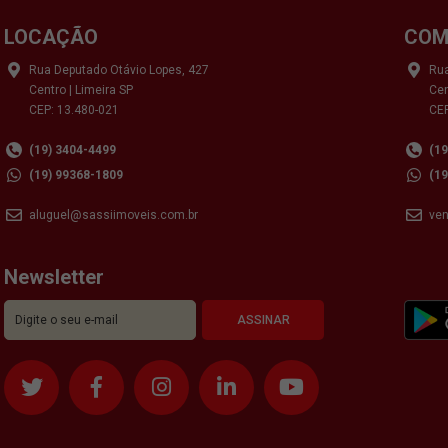
LOCAÇÃO
COM
Rua Deputado Otávio Lopes, 427
Rua
Centro | Limeira SP
Cen
CEP: 13.480-021
CEP
(19) 3404-4499
(1
(19) 99368-1809
(1
aluguel@sassiimoveis.com.br
ve
Newsletter