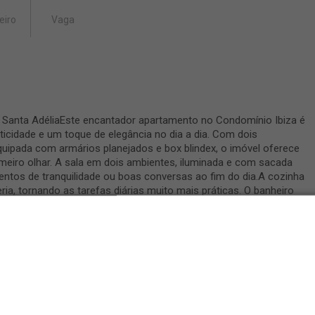
eiro
Vaga
 Santa AdéliaEste encantador apartamento no Condomínio Ibiza é
ticidade e um toque de elegância no dia a dia. Com dois
quipada com armários planejados e box blindex, o imóvel oferece
eiro olhar. A sala em dois ambientes, iluminada e com sacada
mentos de tranquilidade ou boas conversas ao fim do dia.A cozinha
ria, tornando as tarefas diárias muito mais práticas. O banheiro
rmário e box blindex que garantem charme e durabilidade. O
a um carro, oferecendo segurança e comodidade.Com uma
o, além de teto em laje, o imóvel entrega o equilíbrio perfeito
do para quem deseja morar bem e sentir-se em casa todos os
a história pode começar aqui.
Infraestrutura