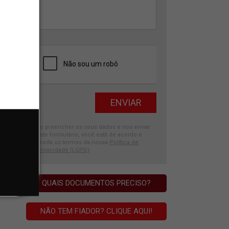
Ao preencher os seus dados e nos enviar
este formulário, você está de acordo e
aceita os termos da nossa
Política de
Privacidade (LGPD)
.
QUAIS DOCUMENTOS PRECISO?
NÃO TEM FIADOR? CLIQUE AQUI!