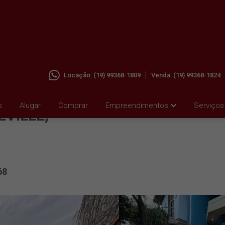
Locação:
(19) 99368-1809
Venda:
(19) 99368-1824
 PARA
s
Alugar
Comprar
Empreendimentos
Serviços
VILLE,
68