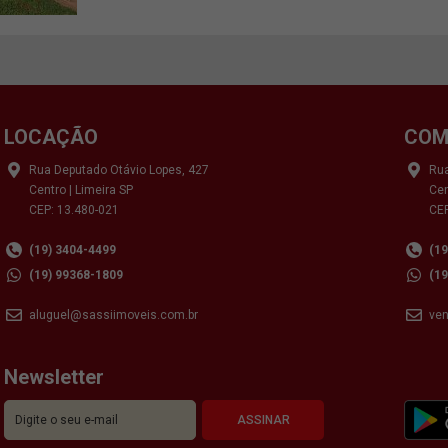
LOCAÇÃO
COM
Rua Deputado Otávio Lopes, 427
Rua
Centro | Limeira SP
Cen
CEP: 13.480-021
CEP
(19) 3404-4499
(1
(19) 99368-1809
(1
aluguel@sassiimoveis.com.br
ve
Newsletter