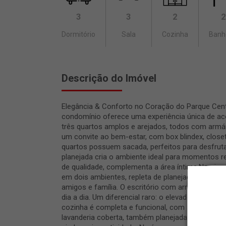
3
3
2
2
Dormitório
Sala
Cozinha
Banh
Descrição do Imóvel
Elegância & Conforto no Coração do Parque Centr
condomínio oferece uma experiência única de aco
três quartos amplos e arejados, todos com armári
um convite ao bem-estar, com box blindex, closet
quartos possuem sacada, perfeitos para desfrutar
planejada cria o ambiente ideal para momentos 
de qualidade, complementa a área íntima.No piso 
em dois ambientes, repleta de planejados, integr
amigos e família. O escritório com armários ofere
dia a dia. Um diferencial raro: o elevador, que p
cozinha é completa e funcional, com armários 
lavanderia coberta, também planejada, facilita a