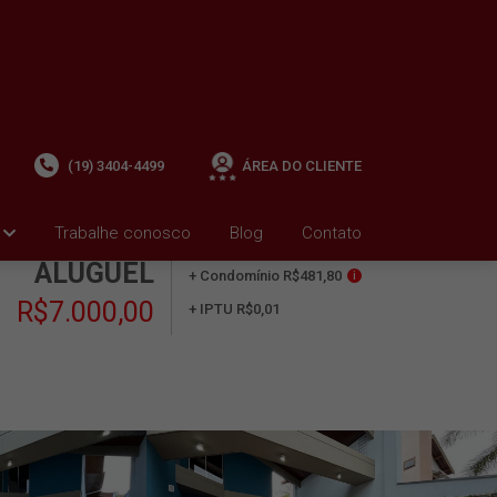
(19) 3404-4499
ÁREA DO CLIENTE
Trabalhe conosco
Blog
Contato
ALUGUEL
+ Condomínio R$481,80
i
R$7.000,00
+ IPTU R$0,01