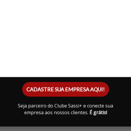
talhes em mármore e os armários planejados tornam o espaço
vacidade e liberdade, e a garagem acomoda até quatro veículos,
co garantindo total conforto.Com piso cerâmico e miracema e teto
combina bom gosto, estrutura impecável e uma atmosfera que faz
ma visita é tudo o que você precisa para se encantar.
Infraestrutura
CADASTRE SUA EMPRESA AQUI!
VIÇO)
Seja parceiro do Clube Sassi+ e conecte sua
empresa aos nossos clientes.
É grátis!