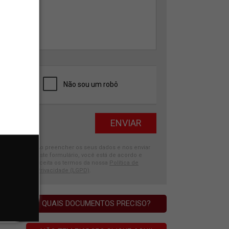
Ao preencher os seus dados e nos enviar
este formulário, você está de acordo e
aceita os termos da nossa
Política de
Privacidade (LGPD)
.
QUAIS DOCUMENTOS PRECISO?