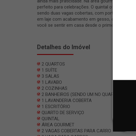
ainda mais praticidade. Na área gourmet, os de
perfeito para celebrações. O quintal oferece pri
sendo duas vagas cobertas, com portão eletrôni
em laje com acabamento em gesso, este imóvel 
você se sentir em casa desde o primeiro passo. U
Detalhes do Imóvel
2 QUARTOS
1 SUÍTE
3 SALAS
1 LAVABO
2 COZINHAS
2 BANHEIROS (SENDO UM NO QUARTO DE SER
1 LAVANDERIA COBERTA
1 ESCRITÓRIO
QUARTO DE SERVIÇO
QUINTAL
ÁREA GOURMET
2 VAGAS COBERTAS PARA CARRO