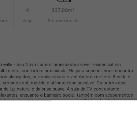
4
327,00m²
eiro
Vaga
Área construída
eville - Seu Novo Lar em LimeiraEste imóvel residencial em
lhimento, conforto e praticidade. No piso superior, você encontra
os planejados, ar-condicionado e ventiladores de teto. A suíte é
, armários sob medida e até interfone privativo. Os outros dois
 da luz natural e da brisa suave. A sala de TV com estante
relaxantes, enquanto o banheiro social, também com acabamentos
inferior, os ambientes se conectam com fluidez. A sala de estar
a-se à sala de jantar, criando um espaço acolhedor para receber
ce o cenário ideal para home office, e o lavabo traz praticidade ao
roporciona acessibilidade e comodidade entre os pavimentos.A
planejados, fogão instalado e uma charmosa mesa de mármore. A
 rotina, enquanto o quarto de serviço com banheiro completo traz