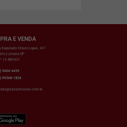
PRA E VENDA
 Deputado Otávio Lopes, 417
tro | Limeira SP
: 13.480-021
9) 3404-4499
9) 99368-1824
ndas@sassiimoveis.com.br