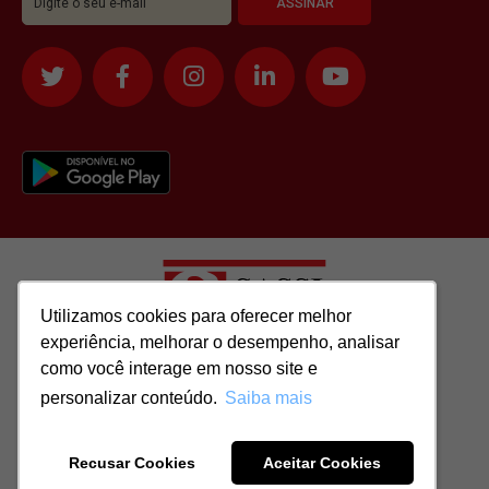
Utilizamos cookies para oferecer melhor
Utilizamos cookies para oferecer melhor
experiência, melhorar o desempenho, analisar
experiência, melhorar o desempenho, analisar
como você interage em nosso site e
como você interage em nosso site e
Todos os direitos reservados para: SASSI IMÓVEIS LTDA | CNPJ:
personalizar conteúdo.
personalizar conteúdo.
Saiba mais
Saiba mais
51.417.293/0001-48 | CRECI: J-04970/1
Recusar Cookies
Recusar Cookies
Aceitar Cookies
Aceitar Cookies